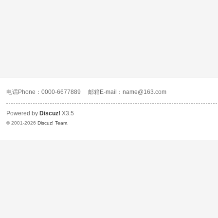
电话Phone：0000-6677889
邮箱E-mail：name@163.com
Powered by
Discuz!
X3.5
© 2001-2026
Discuz! Team
.